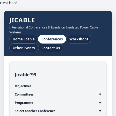
c est bon!
JICABLE
International Conferences & Events on Insulated Power Cable
Systems
Home Jicable
Conferences
Workshops
Other Events
Contact Us
Jicable'99
Objectives
Committees
Programme
Select another Conference